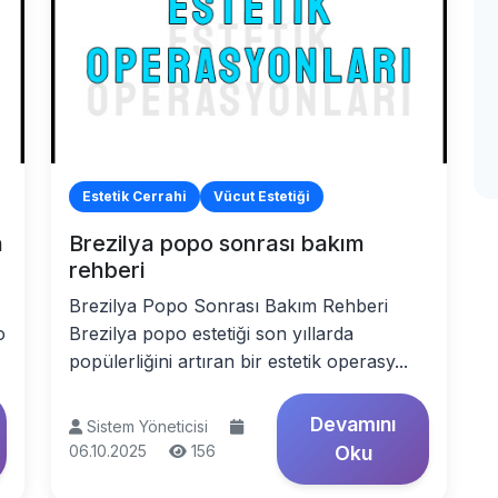
Estetik Cerrahi
Vücut Estetiği
n
Brezilya popo sonrası bakım
rehberi
Brezilya Popo Sonrası Bakım Rehberi
o
Brezilya popo estetiği son yıllarda
popülerliğini artıran bir estetik operasy...
Devamını
Sistem Yöneticisi
06.10.2025
156
Oku