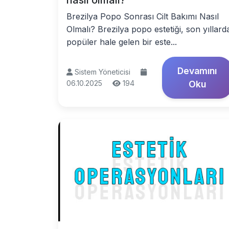
nasıl olmalı?
Brezilya Popo Sonrası Cilt Bakımı Nasıl
Olmalı? Brezilya popo estetiği, son yıllard
popüler hale gelen bir este...
Devamını
Sistem Yöneticisi
06.10.2025
194
Oku