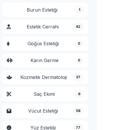
Burun Estetiği
1
Estetik Cerrahi
42
Göğüs Estetiği
0
Karın Germe
0
Kozmetik Dermatoloji
37
Saç Ekimi
6
Vücut Estetiği
58
Yüz Estetiği
77