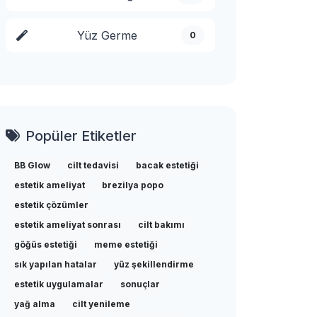
Yüz Germe
0
Popüler Etiketler
BB Glow
cilt tedavisi
bacak estetiği
estetik ameliyat
brezilya popo
estetik çözümler
estetik ameliyat sonrası
cilt bakımı
göğüs estetiği
meme estetiği
sık yapılan hatalar
yüz şekillendirme
estetik uygulamalar
sonuçlar
yağ alma
cilt yenileme