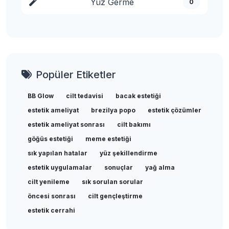
Yüz Germe
0
Popüler Etiketler
BB Glow
cilt tedavisi
bacak estetiği
estetik ameliyat
brezilya popo
estetik çözümler
estetik ameliyat sonrası
cilt bakımı
göğüs estetiği
meme estetiği
sık yapılan hatalar
yüz şekillendirme
estetik uygulamalar
sonuçlar
yağ alma
cilt yenileme
sık sorulan sorular
öncesi sonrası
cilt gençleştirme
estetik cerrahi