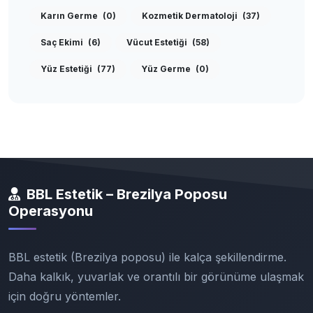
Karın Germe
(0)
Kozmetik Dermatoloji
(37)
Saç Ekimi
(6)
Vücut Estetiği
(58)
Yüz Estetiği
(77)
Yüz Germe
(0)
BBL Estetik – Brezilya Poposu
Operasyonu
BBL estetik (Brezilya poposu) ile kalça şekillendirme.
Daha kalkık, yuvarlak ve orantılı bir görünüme ulaşmak
için doğru yöntemler.