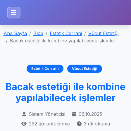
Ana Sayfa
Blog
Estetik Cerrahi
Vücut Estetiği
Bacak estetiği ile kombine yapılabilecek işlemler
Estetik Cerrahi
Vücut Estetiği
Bacak estetiği ile kombine
yapılabilecek işlemler
Sistem Yöneticisi
06.10.2025
292 görüntülenme
3 dk okuma