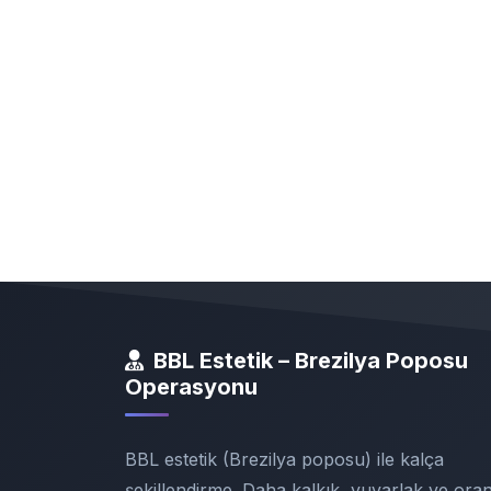
BBL Estetik – Brezilya Poposu
Operasyonu
BBL estetik (Brezilya poposu) ile kalça
şekillendirme. Daha kalkık, yuvarlak ve orant