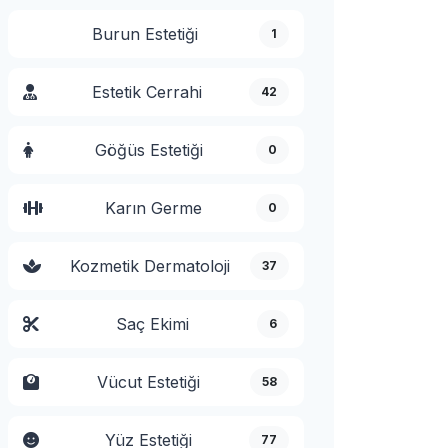
Burun Estetiği
1
Estetik Cerrahi
42
Göğüs Estetiği
0
Karın Germe
0
Kozmetik Dermatoloji
37
Saç Ekimi
6
Vücut Estetiği
58
Yüz Estetiği
77