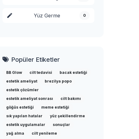
Yüz Germe
0
Popüler Etiketler
BB Glow
cilt tedavisi
bacak estetiği
estetik ameliyat
brezilya popo
estetik çözümler
estetik ameliyat sonrası
cilt bakımı
göğüs estetiği
meme estetiği
sık yapılan hatalar
yüz şekillendirme
estetik uygulamalar
sonuçlar
yağ alma
cilt yenileme